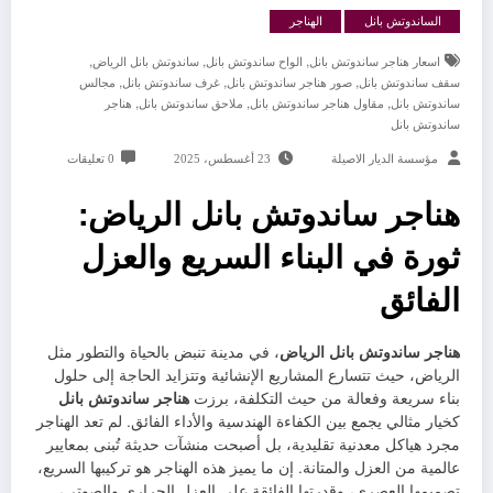
الساندوتش بانل
الهناجر
,
,
,
اسعار هناجر ساندوتش بانل
الواح ساندوتش بانل
ساندوتش بانل الرياض
,
,
,
سقف ساندوتش بانل
صور هناجر ساندوتش بانل
غرف ساندوتش بانل
مجالس
,
,
,
ساندوتش بانل
مقاول هناجر ساندوتش بانل
ملاحق ساندوتش بانل
هناجر
ساندوتش بانل
مؤسسة الديار الاصيلة
23 أغسطس، 2025
0 تعليقات
هناجر ساندوتش بانل الرياض:
ثورة في البناء السريع والعزل
الفائق
هناجر ساندوتش بانل الرياض
، في مدينة تنبض بالحياة والتطور مثل
الرياض، حيث تتسارع المشاريع الإنشائية وتتزايد الحاجة إلى حلول
بناء سريعة وفعالة من حيث التكلفة، برزت
هناجر ساندوتش بانل
كخيار مثالي يجمع بين الكفاءة الهندسية والأداء الفائق. لم تعد الهناجر
مجرد هياكل معدنية تقليدية، بل أصبحت منشآت حديثة تُبنى بمعايير
عالمية من العزل والمتانة. إن ما يميز هذه الهناجر هو تركيبها السريع،
تصميمها العصري، وقدرتها الفائقة على العزل الحراري والصوتي،