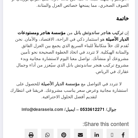
الصوف الصخري، مما يمنحها خصائص العزل والمتانة.
خاتمة
إن
تركيب هناجر ساندوتش بانل
من
مؤسسة هناجر ومستودعات
الديار الأصيلة
هو استثمار ذكي في الراحة، الاقتصاد، والأمان. نحن
نُقدم لك حلاً متكاملاً للبناء السريع الذي يجمع بين العزل الفائق
والمتانة الهيكلية. لا تتردد في اتخاذ الخطوة الصحيحة نحو تأمين
مشروعك أو منشأتك. تواصل معنا اليوم لاستشارة مجانية وبدء
مشروع تركيب هنجر ساندوتش بانل الذي سيُعزز من أداء وجمال
عقارك في الرياض.
لا تتردد في التواصل مع
مؤسسة الديار الأصيلة
للحصول على
استشارة مجانية وعرض سعر يناسب مشروعك. فريقنا في انتظارك
لتقديم أفضل الحلول الاحترافية.
جوال/
0533612271
– ايميل/ info@dearasela.com
Share this content: