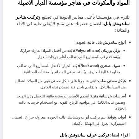
المواد والمكونات في هناجر مؤسسة الديار الأصيلة
نلتزم في مؤسستنا بأعلى معايير الجودة في تصنيع و
تركيب هناجر
ساندوتش بانل
،
لضمان حصولك على منتج لا يُعلى عليه في الأداء
والمتانة:
ألواح ساندوتش بانل عالية الجودة
:
بولي يوريثان (Polyurethane):
يُعد من أفضل المواد العازلة حراريًا،
ويُستخدم في المشاريع التي تتطلب أعلى درجات العزل.
صوف صخري (Rockwool):
يُعد الخيار الأفضل للمشاريع التي تتطلب
مقاومة عالية للحريق، ويُستخدم في المصانع والمنشآت الصناعية.
هيكل معدني صلب
: تُبنى هناجرنا على هيكل معدني قوي من الفولاذ المُعالج
ضد الصدأ والتآكل، والمُلحم باحترافية لضمان ثباته الكامل.
أساسات خرسانية متينة
: تُصمم الأساسات بعناية فائقة لتتحمل وزن الهنجر
وتضمن ثباته الكامل في مواجهة الرياح القوية، مع استخدام خرسانة عالية
الجودة.
أبواب ونوافذ
: يتم تركيب أبواب وشبابيك عالية الجودة، معزولة حراريًا، لضمان
استمرارية العزل في الهيكل بأكمله.
اقراء ايضا:
تركيب غرف ساندوتش بانل