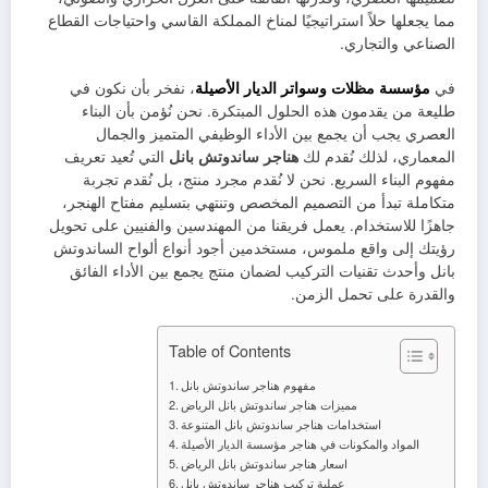
مما يجعلها حلاً استراتيجيًا لمناخ المملكة القاسي واحتياجات القطاع
الصناعي والتجاري.
في
مؤسسة مظلات وسواتر الديار الأصيلة
، نفخر بأن نكون في
طليعة من يقدمون هذه الحلول المبتكرة. نحن نُؤمن بأن البناء
العصري يجب أن يجمع بين الأداء الوظيفي المتميز والجمال
المعماري، لذلك نُقدم لك
هناجر ساندوتش بانل
التي تُعيد تعريف
مفهوم البناء السريع. نحن لا نُقدم مجرد منتج، بل نُقدم تجربة
متكاملة تبدأ من التصميم المخصص وتنتهي بتسليم مفتاح الهنجر،
جاهزًا للاستخدام. يعمل فريقنا من المهندسين والفنيين على تحويل
رؤيتك إلى واقع ملموس، مستخدمين أجود أنواع ألواح الساندوتش
بانل وأحدث تقنيات التركيب لضمان منتج يجمع بين الأداء الفائق
والقدرة على تحمل الزمن.
Table of Contents
مفهوم هناجر ساندوتش بانل
مميزات هناجر ساندوتش بانل الرياض
استخدامات هناجر ساندوتش بانل المتنوعة
المواد والمكونات في هناجر مؤسسة الديار الأصيلة
اسعار هناجر ساندوتش بانل الرياض
عملية تركيب هناجر ساندوتش بانل