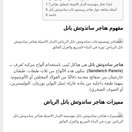
لماذا تختار مؤسسة الديار الأصيلة كمقاول هناجر؟
أسئلة شائعة حول هناجر ومستودعات ساندوتش بانل
خاتمة
مفهوم هناجر ساندوتش بانل
هناجر ساندوتش بانل
هي هياكل تُبنى باستخدام ألواح مركبة تُعرف بـ
(Sandwich Panels)
. تتكون هذه الألواح من ثلاث طبقات: طبقتان
خارجيتان من صفائح معدنية (غالبًا من الفولاذ المجلفن أو الألومنيوم)
بينهما طبقة داخلية من مادة عازلة (مثل البولي يوريثان، البوليسترين،
أو الصوف الصخري).
مميزات هناجر ساندوتش بانل الرياض