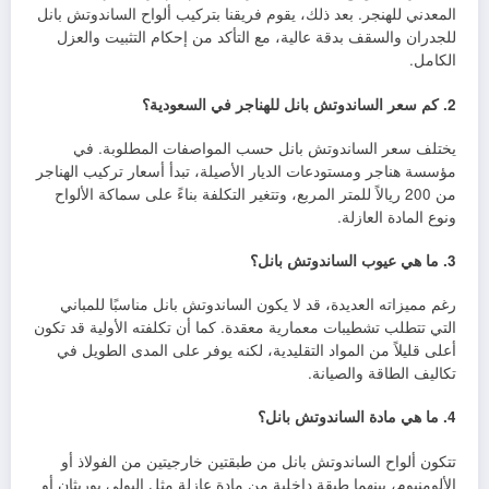
المعدني للهنجر. بعد ذلك، يقوم فريقنا بتركيب ألواح الساندوتش بانل
للجدران والسقف بدقة عالية، مع التأكد من إحكام التثبيت والعزل
الكامل.
2. كم سعر الساندوتش بانل للهناجر في السعودية؟
يختلف سعر الساندوتش بانل حسب المواصفات المطلوبة. في
مؤسسة هناجر ومستودعات الديار الأصيلة، تبدأ أسعار تركيب الهناجر
من 200 ريالاً للمتر المربع، وتتغير التكلفة بناءً على سماكة الألواح
ونوع المادة العازلة.
3. ما هي عيوب الساندوتش بانل؟
رغم مميزاته العديدة، قد لا يكون الساندوتش بانل مناسبًا للمباني
التي تتطلب تشطيبات معمارية معقدة. كما أن تكلفته الأولية قد تكون
أعلى قليلاً من المواد التقليدية، لكنه يوفر على المدى الطويل في
تكاليف الطاقة والصيانة.
4. ما هي مادة الساندوتش بانل؟
تتكون ألواح الساندوتش بانل من طبقتين خارجيتين من الفولاذ أو
الألومنيوم، بينهما طبقة داخلية من مادة عازلة مثل البولي يوريثان أو