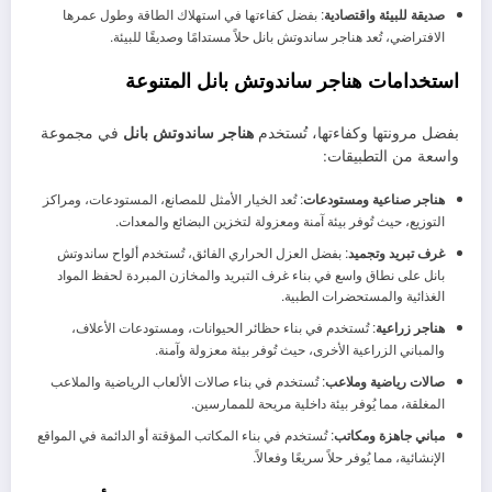
صديقة للبيئة واقتصادية
: بفضل كفاءتها في استهلاك الطاقة وطول عمرها
الافتراضي، تُعد هناجر ساندوتش بانل حلاً مستدامًا وصديقًا للبيئة.
استخدامات هناجر ساندوتش بانل المتنوعة
بفضل مرونتها وكفاءتها، تُستخدم
هناجر ساندوتش بانل
في مجموعة
واسعة من التطبيقات:
هناجر صناعية ومستودعات
: تُعد الخيار الأمثل للمصانع، المستودعات، ومراكز
التوزيع، حيث تُوفر بيئة آمنة ومعزولة لتخزين البضائع والمعدات.
غرف تبريد وتجميد
: بفضل العزل الحراري الفائق، تُستخدم ألواح ساندوتش
بانل على نطاق واسع في بناء غرف التبريد والمخازن المبردة لحفظ المواد
الغذائية والمستحضرات الطبية.
هناجر زراعية
: تُستخدم في بناء حظائر الحيوانات، ومستودعات الأعلاف،
والمباني الزراعية الأخرى، حيث تُوفر بيئة معزولة وآمنة.
صالات رياضية وملاعب
: تُستخدم في بناء صالات الألعاب الرياضية والملاعب
المغلقة، مما يُوفر بيئة داخلية مريحة للممارسين.
مباني جاهزة ومكاتب
: تُستخدم في بناء المكاتب المؤقتة أو الدائمة في المواقع
الإنشائية، مما يُوفر حلاً سريعًا وفعالاً.