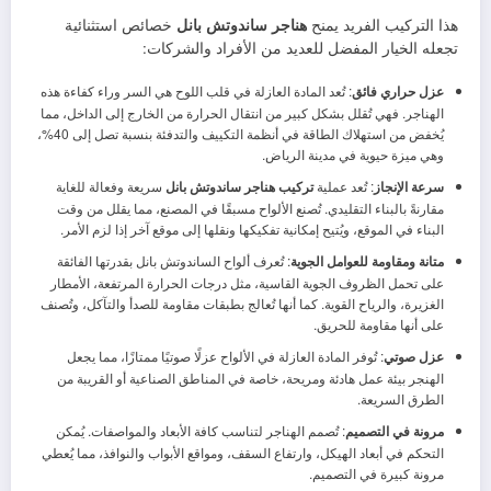
هذا التركيب الفريد يمنح
هناجر ساندوتش بانل
خصائص استثنائية
تجعله الخيار المفضل للعديد من الأفراد والشركات:
عزل حراري فائق
: تُعد المادة العازلة في قلب اللوح هي السر وراء كفاءة هذه
الهناجر. فهي تُقلل بشكل كبير من انتقال الحرارة من الخارج إلى الداخل، مما
يُخفض من استهلاك الطاقة في أنظمة التكييف والتدفئة بنسبة تصل إلى 40%،
وهي ميزة حيوية في مدينة الرياض.
سرعة الإنجاز
: تُعد عملية
تركيب هناجر ساندوتش بانل
سريعة وفعالة للغاية
مقارنةً بالبناء التقليدي. تُصنع الألواح مسبقًا في المصنع، مما يقلل من وقت
البناء في الموقع، ويُتيح إمكانية تفكيكها ونقلها إلى موقع آخر إذا لزم الأمر.
متانة ومقاومة للعوامل الجوية
: تُعرف ألواح الساندوتش بانل بقدرتها الفائقة
على تحمل الظروف الجوية القاسية، مثل درجات الحرارة المرتفعة، الأمطار
الغزيرة، والرياح القوية. كما أنها تُعالج بطبقات مقاومة للصدأ والتآكل، وتُصنف
على أنها مقاومة للحريق.
عزل صوتي
: تُوفر المادة العازلة في الألواح عزلًا صوتيًا ممتازًا، مما يجعل
الهنجر بيئة عمل هادئة ومريحة، خاصة في المناطق الصناعية أو القريبة من
الطرق السريعة.
مرونة في التصميم
: تُصمم الهناجر لتناسب كافة الأبعاد والمواصفات. يُمكن
التحكم في أبعاد الهيكل، وارتفاع السقف، ومواقع الأبواب والنوافذ، مما يُعطي
مرونة كبيرة في التصميم.