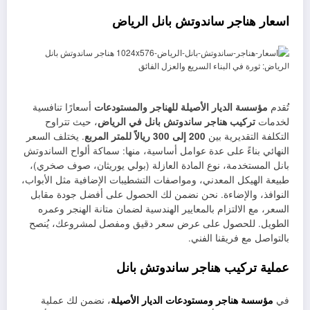
اسعار هناجر ساندوتش بانل الرياض
تُقدم
مؤسسة الديار الأصيلة للهناجر والمستودعات
أسعارًا تنافسية
لخدمات
تركيب هناجر ساندوتش بانل في الرياض
، حيث تتراوح
التكلفة التقديرية بين
200 إلى 300 ريالاً للمتر المربع
. يختلف السعر
النهائي بناءً على عدة عوامل أساسية، منها: سماكة ألواح الساندوتش
بانل المستخدمة، نوع المادة العازلة (بولي يوريثان، صوف صخري)،
طبيعة الهيكل المعدني، ومواصفات التشطيبات الإضافية مثل الأبواب،
النوافذ، والإضاءة. نحن نضمن لك الحصول على أفضل جودة مقابل
السعر، مع الالتزام بالمعايير الهندسية لضمان متانة الهنجر وعمره
الطويل. للحصول على عرض سعر دقيق ومفصل لمشروعك، يُنصح
بالتواصل مع فريقنا الفني.
عملية تركيب هناجر ساندوتش بانل
في
مؤسسة هناجر ومستودعات الديار الأصيلة
، نضمن لك عملية