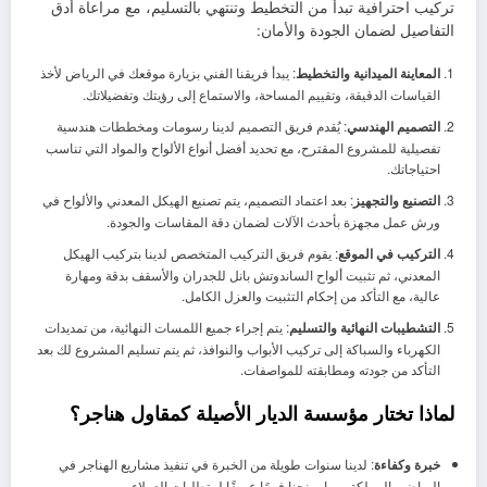
تركيب احترافية تبدأ من التخطيط وتنتهي بالتسليم، مع مراعاة أدق
التفاصيل لضمان الجودة والأمان:
المعاينة الميدانية والتخطيط
: يبدأ فريقنا الفني بزيارة موقعك في الرياض لأخذ
القياسات الدقيقة، وتقييم المساحة، والاستماع إلى رؤيتك وتفضيلاتك.
التصميم الهندسي
: يُقدم فريق التصميم لدينا رسومات ومخططات هندسية
تفصيلية للمشروع المقترح، مع تحديد أفضل أنواع الألواح والمواد التي تناسب
احتياجاتك.
التصنيع والتجهيز
: بعد اعتماد التصميم، يتم تصنيع الهيكل المعدني والألواح في
ورش عمل مجهزة بأحدث الآلات لضمان دقة المقاسات والجودة.
التركيب في الموقع
: يقوم فريق التركيب المتخصص لدينا بتركيب الهيكل
المعدني، ثم تثبيت ألواح الساندوتش بانل للجدران والأسقف بدقة ومهارة
عالية، مع التأكد من إحكام التثبيت والعزل الكامل.
التشطيبات النهائية والتسليم
: يتم إجراء جميع اللمسات النهائية، من تمديدات
الكهرباء والسباكة إلى تركيب الأبواب والنوافذ، ثم يتم تسليم المشروع لك بعد
التأكد من جودته ومطابقته للمواصفات.
لماذا تختار مؤسسة الديار الأصيلة كمقاول هناجر؟
خبرة وكفاءة
: لدينا سنوات طويلة من الخبرة في تنفيذ مشاريع الهناجر في
الرياض والمملكة، مما يمنحنا فهمًا عميقًا لمتطلبات العملاء.