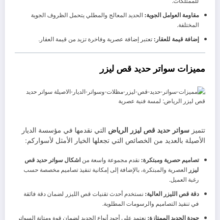
للممتلكات.
مقاومة العوامل الجوية:
الحديد المعالج والمطلي يتحمل الظروف الجوية
المختلفة.
إضافة قيمة للعقار:
تعتبر إضافة عصرية وفاخرة تزيد من قيمة العقار.
مميزات سواتر حديد قص ليزر
تتميز
سواتر حديد قص ليزر الرياض
التي نقدمها في مؤسسة الديار
الأصيلة بالعديد من الخصائص التي تجعلها الخيار الأمثل لأسواركم:
تصاميم حصرية ومبتكرة:
نقدم مجموعة واسعة من
اشكال سواتر حديد قص
ليزر
العصرية والمبتكرة، بالإضافة إلى إمكانية تنفيذ تصاميم مخصصة حسب
رغبة العميل.
دقة قص الليزر العالية:
نستخدم أحدث تقنيات قص الليزر لضمان دقة فائقة
في تنفيذ التصاميم والرسومات المطلوبة.
جودة الحديد الممتازة:
نعتمد على أجود أنواع الحديد لضمان قوة ومتانة السواتر