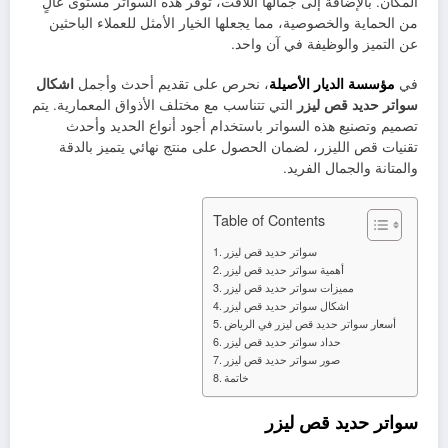
المكان. بالإضافة إلى جمالها اللافت، توفر هذه السواتر مستوى عالٍ
من الحماية والخصوصية، مما يجعلها الخيار الأمثل للعملاء الباحثين
عن التميز والوظيفة في آن واحد.
في
مؤسسة الديار الأصيلة
، نحرص على تقديم أحدث وأجمل
اشكال
سواتر حديد قص ليزر
التي تتناسب مع مختلف الأذواق المعمارية. يتم
تصميم وتصنيع هذه السواتر باستخدام أجود أنواع الحديد وأحدث
تقنيات قص الليزر، لضمان الحصول على منتج نهائي يتميز بالدقة
والمتانة والجمال الفريد.
Table of Contents
سواتر حديد قص ليزر
أهمية سواتر حديد قص ليزر
مميزات سواتر حديد قص ليزر
اشكال سواتر حديد قص ليزر
أسعار سواتر حديد قص ليزر في الرياض
حداد سواتر حديد قص ليزر
صور سواتر حديد قص ليزر
خاتمة
سواتر حديد قص ليزر