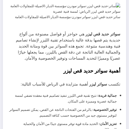
ساتر-حديد-قص-ليزر-سواتر-مودرن-مؤسسة-الديار-الاصيلة-للمقاولات-العامة
سواتر حديد قص ليزر
هي حواجز أو فواصل مصنوعة من ألواح
حديدية يتم قصها بدقة عالية باستخدام تقنية الليزر لإنشاء تصاميم
فنية وهندسية متنوعة. تجمع هذه السواتر بين قوة ومتانة الحديد
والجمالية العالية الناتجة عن دقة القص بالليزر، مما يجعلها خيارًا
عصريًا ومميزًا لتحديد المساحات وتوفير الخصوصية والأمان.
أهمية سواتر حديد قص ليزر
تكتسب
سواتر ليزر
أهمية متزايدة في الرياض للأسباب التالية:
جمالية فريدة:
تتيح تقنية قص الليزر تنفيذ تصاميم فنية معقدة تضفي لمسة
جمالية عصرية ومميزة على المكان.
توفير الخصوصية:
بالرغم من الفتحات الناتجة عن القص، يمكن تصميم السواتر
لتوفير مستوى جيد من الخصوصية حسب كثافة التصميم.
تعزيز الأمان:
الحديد مادة قوية توفر مستوى جيدًا من الأمان والحماية