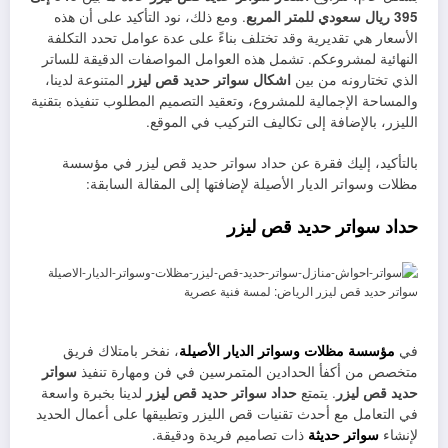
395 ريال سعودي للمتر المربع
. ومع ذلك، نود التأكيد على أن هذه
الأسعار هي تقديرية وقد تختلف بناءً على عدة عوامل تحدد التكلفة
النهائية لمشروعكم. تشمل هذه العوامل المواصفات الدقيقة للساتر
الذي تختارونه من بين
اشكال سواتر حديد قص ليزر
المتنوعة لدينا،
والمساحة الإجمالية للمشروع، وتعقيد التصميم المطلوب تنفيذه بتقنية
الليزر، بالإضافة إلى تكاليف التركيب في الموقع.
بالتأكيد، إليك فقرة عن حداد سواتر حديد قص ليزر في مؤسسة
مظلات وسواتر الديار الأصيلة لإضافتها إلى المقالة السابقة:
حداد سواتر حديد قص ليزر
في
مؤسسة مظلات وسواتر الديار الأصيلة
، نفخر بامتلاك فريق
متخصص من أكفأ الحدادين المتمرسين في فن ومهارة تنفيذ
سواتر
حديد قص ليزر
. يتمتع
حداد سواتر حديد قص ليزر
لدينا بخبرة واسعة
في التعامل مع أحدث تقنيات قص الليزر وتطبيقها على أعمال الحديد
لإنشاء
سواتر حديثة
ذات تصاميم فريدة ودقيقة.