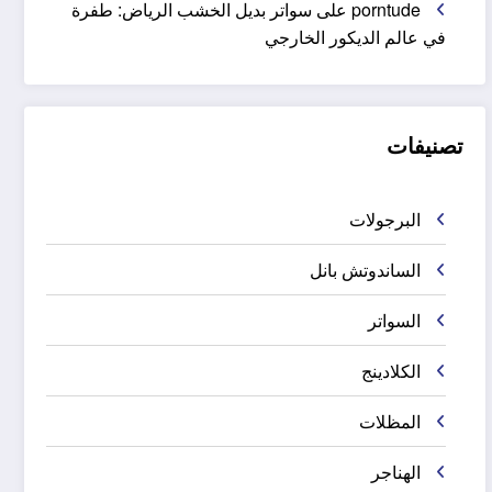
porntude
على
سواتر بديل الخشب الرياض: طفرة
في عالم الديكور الخارجي
تصنيفات
البرجولات
الساندوتش بانل
السواتر
الكلادينج
المظلات
الهناجر